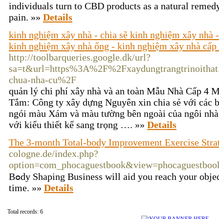
individuals turn to CBD products as a natural remedy
pain. »»
Details
kinh nghiệm xây nhà - chia sẽ kinh nghiệm xây nhà -
kinh nghiệm xây nhà ống - kinh nghiệm xây nhà cấp
http://toolbarqueries.google.dk/url?
sa=t&url=https%3A%2F%2Fxaydungtrangtrinoitha
chua-nha-cu%2F
quản lý chi phí xây nhà và an toàn Mẫu Nhà Cấp 4 
Tắm: Công ty xây dựng Nguyên xin chia sẻ với các 
ngói màu Xám và màu tường bên ngoài của ngôi nhà
với kiểu thiết kế sang trọng …. »»
Details
The 3-month Total-body Improvement Exercise Stra
cologne.de/index.php?
option=com_phocaguestbook&view=phocaguestbo
Bߋdy Shaping Business will aid you reach your objectives in a brief quantity of
time. »»
Details
Total records: 6