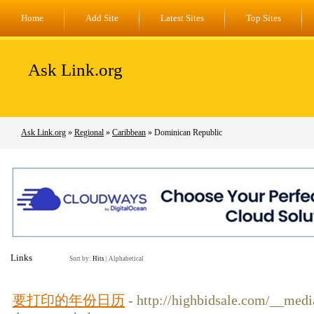
Home
Add Site
Latest Sites
Top Sites
Ask Link.org
Ask Link.org
»
Regional
»
Caribbean
» Dominican Republic
Links
Sort by:
Hits
|
Alphabetical
要打印的年份日历
- http://highbidsale.com/__medi