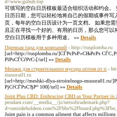
d=www.guhub.top
可填写的空白日历模板最适合组织活动和约会。
日历日期，您可以轻松地将自己的假期或事件写
页，每年的空白日历设计为一页文档。 如果您
且正在寻找一个好的、有用的日历，那么您可以
空白日历模板用于多种用途。 »»
Details
Прочная тара для компаний
- http://rusplomba.ru
[url=http://rusplomba.ru/]СЃРєРѕР»СЊРєРѕ СЃС‚
РїРѕСЃСѓРґС‹[/url] »»
Details
Мешки для строительного мусора оптом от п
- ht
musora01.ru
[url=http://meshki-dlya-stroitelnogo-musora01.ru
РјСѓСЃРѕСЂР° 100[/url] »»
Details
Joint Plus CBD: Embracing CBD as Your Partner in 
pendant.com/__media__/js/netsoltrademark.php?
d=outsideholdem.com%2Fbbs%2Fboard.php%3Fbo
Joint pain is a common ailment that affects million